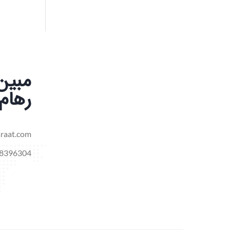
مبین
رهام
raat.com
8396304+