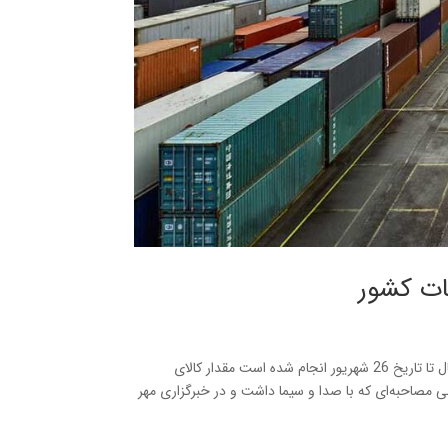
ات کشور
به گفته مهرداد جمال ارونقی معاون بخش فنی گمرک، طبق برآوردهایی که از شروع امسال تا تاریخ 26 شهریور انجام شده است مقدار کالای
 از 12 میلیون تن رسیده است. وی طی مصاحبه‌ای که با صدا و سیما داشت و در خبرگزاری مهر